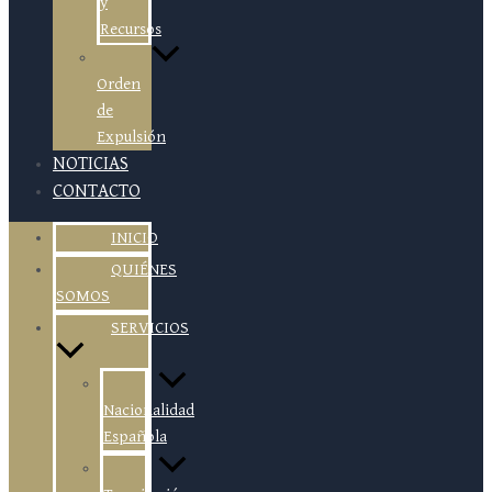
y
Recursos
Orden
de
Expulsión
NOTICIAS
CONTACTO
INICIO
QUIÉNES
SOMOS
SERVICIOS
Nacionalidad
Española