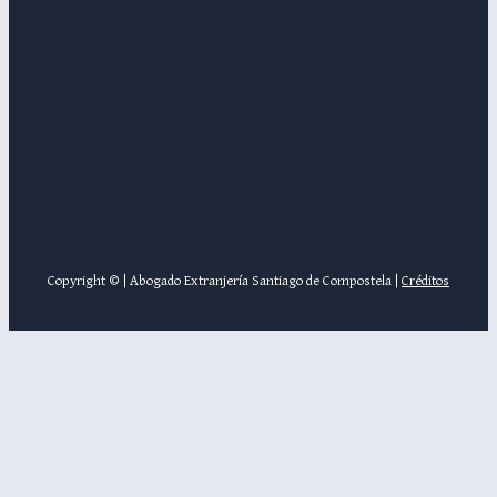
Copyright © | Abogado Extranjería Santiago de Compostela |
Créditos
Reserva Cita por Videollamada
Estés donde estés, sólo tienes que conectarte a Skype o WhatsApp y
atenderemos tu consulta.